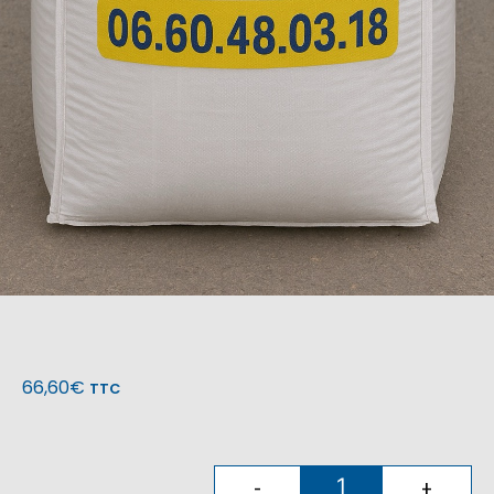
66,60
€
TTC
-
+