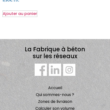
9,90
€
TTC
Ajouter au panier
La Fabrique à béton
sur les réseaux
Accueil
Qui sommes-nous ?
Zones de livraison
Calculer son volume