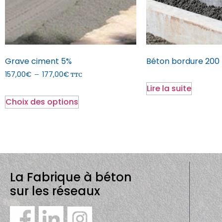
Grave ciment 5%
Béton bordure 200
157,00
€
177,00
€
–
TTC
Lire la suite
Choix des options
La Fabrique à béton
sur les réseaux