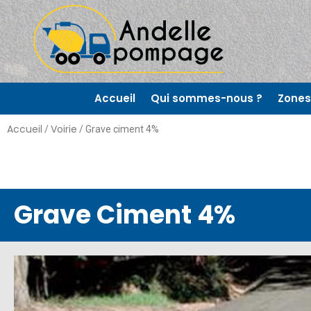
Accueil
Qui sommes-nous ?
Zones 
Accueil
Voirie
/
/ Grave ciment 4%
Grave Ciment 4%