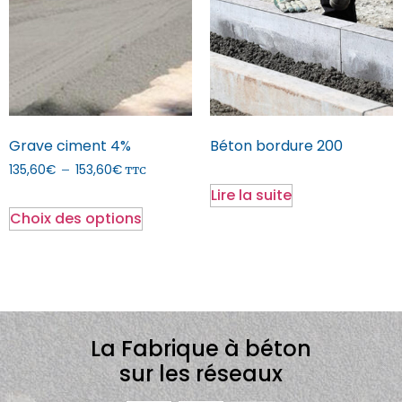
Grave ciment 4%
Béton bordure 200
135,60
€
153,60
€
–
TTC
Lire la suite
Choix des options
La Fabrique à béton
sur les réseaux